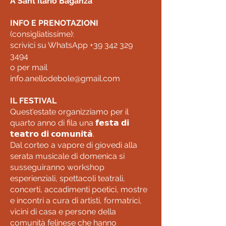
A Sant'Ilario Baganza
INFO E PRENOTAZIONI
(consigliatissime):
scrivici su WhatsApp +39 342 329
3494
o per mail
info.anellodebole@gmail.com
IL FESTIVAL
Quest'estate organizziamo per il
quarto anno di fila una 𝗳𝗲𝘀𝘁𝗮 𝗱𝗶
𝘁𝗲𝗮𝘁𝗿𝗼 𝗱𝗶 𝗰𝗼𝗺𝘂𝗻𝗶𝘁𝗮̀.
Dal corteo a vapore di giovedì alla
serata musicale di domenica si
susseguiranno workshop
esperienziali, spettacoli teatrali,
concerti, accadimenti poetici, mostre
e incontri a cura di artisti, formatrici,
vicini di casa e persone della
comunità felinese che hanno