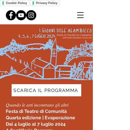
Cookie Policy
Privacy Policy
SCARICA IL PROGRAMMA
𝑄𝑢𝑎𝑛𝑑𝑜 𝑙𝑒 𝑎𝑟𝑡𝑖 𝑖𝑛𝑐𝑜𝑛𝑡𝑟𝑎𝑛𝑜 𝑔𝑙𝑖 𝑎𝑙𝑡𝑟𝑖
Festa di Teatro di Comunità
Quarta edizione | Evaporazione
Dal 4 luglio al 7 luglio 2024