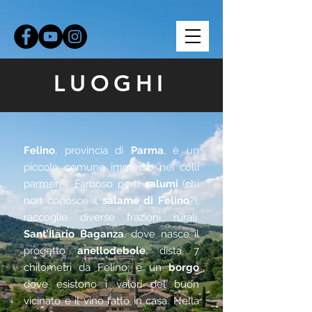
Cookie Policy
Privacy Policy
LUOGHI
Felino
, provincia di
Parma
, è un
piccolo comune immerso nei colli
parmensi. Famoso per i
salumi
(chi
non conosce il
salame di Felino
?),
raccoglie diverse frazioni rurali.
Sant’Ilario Baganza
, dove nasce il
progetto
anellodebole
, dista 7
chilometri da Felino; è un
borgo
dove esistono i valori del buon
vicinato e il vino fatto in casa. Nella